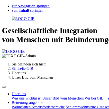
zur
Navigation
springen
zum
Inhalt
springen
G
esellschaftliche
I
ntegration
von Menschen mit
B
ehinderung
Sie befinden sich hier:
Startseite GIB
Über uns
Unser Bild vom Menschen
Über uns
Was uns wichtig ist
Unser Bild vom Menschen
Wir bei GIB...
Betreuungsangebote
Wohnstätten
Arbeitsförderbereiche
Seniorenwohnstätte Granse