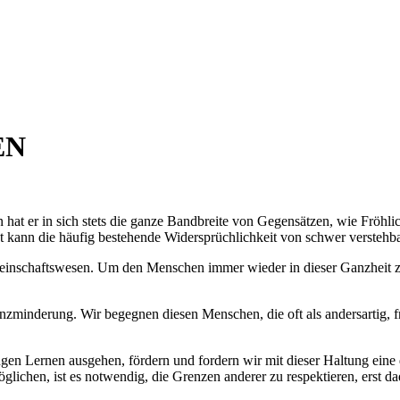
EN
n hat er in sich stets die ganze Bandbreite von Gegensätzen, wie Fröhl
ät kann die häufig bestehende Widersprüchlichkeit von schwer verstehb
einschafts­wesen. Um den Menschen immer wieder in dieser Ganzheit zu
ligenz­minderung. Wir begegnen diesen Menschen, die oft als andersar
ngen Lernen ausgehen, fördern und fordern wir mit dieser Haltung ein
glichen, ist es notwendig, die Grenzen anderer zu respektieren, erst d