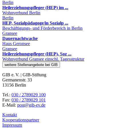
Berlin
Heilerziehungspfleger (HEP) im ...
Wohnverbund Berlin
Berlin
HEP, Sozialpädagoge/in Sozialp ...
Beschäftigungs- und Förderbereich in Berlin
Gransee
Dauernachtwache
Haus Geronsee
Gransee
Heilerziehungspfleger (HEP), Soz ...
Wohnverbund Gransee einschl. Tagesstruktur
weitere Stellenangebote bei GIB
GIB e. V. | GIB-Stiftung
Germanenstr. 33
13156 Berlin
Tel.:
030 / 2789029 100
Fax:
030 / 2789029 101
E-Mail:
post@gib-ev.de
Kontakt
Kooperationspartner
Impressum