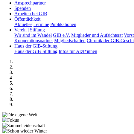
Ansprechpartner
Spenden
Arbeiten bei GIB
Öffentlichkeit
Aktuelles
Termine
Publikationen
Verein | Stiftung
Wir sind im Wandel
GIB e.V.
Mitglieder und Aufsichtsrat
Vors
Kooperationspartner
Mitgliedschaften
Chronik der GIB-Geschi
Haus der GIB-Stiftung
Haus der GIB-Stiftung
Infos für Ärzt*innen