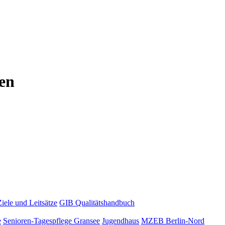
en
Ziele und Leitsätze
GIB Qualitätshandbuch
e
Senioren-Tagespflege Gransee
Jugendhaus
MZEB Berlin-Nord