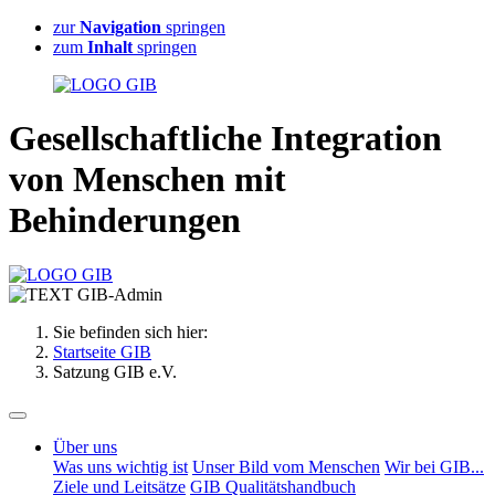
zur
Navigation
springen
zum
Inhalt
springen
G
esellschaftliche
I
ntegration
von Menschen mit
B
ehinderungen
Sie befinden sich hier:
Startseite GIB
Satzung GIB e.V.
Über uns
Was uns wichtig ist
Unser Bild vom Menschen
Wir bei GIB...
Ziele und Leitsätze
GIB Qualitätshandbuch