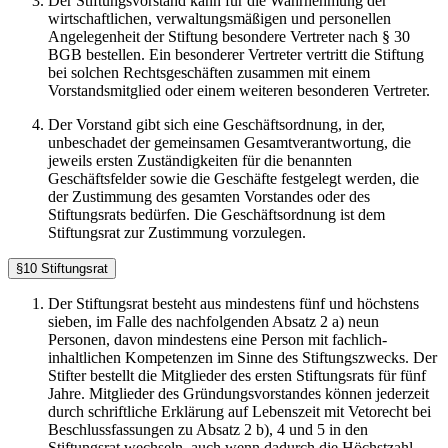
Der Stiftungsvorstand kann für die Wahrnehmung der
wirtschaftlichen, verwaltungsmäßigen und personellen
Angelegenheit der Stiftung besondere Vertreter nach § 30
BGB bestellen. Ein besonderer Vertreter vertritt die Stiftung
bei solchen Rechtsgeschäften zusammen mit einem
Vorstandsmitglied oder einem weiteren besonderen Vertreter.
Der Vorstand gibt sich eine Geschäftsordnung, in der,
unbeschadet der gemeinsamen Gesamtverantwortung, die
jeweils ersten Zuständigkeiten für die benannten
Geschäftsfelder sowie die Geschäfte festgelegt werden, die
der Zustimmung des gesamten Vorstandes oder des
Stiftungsrats bedürfen. Die Geschäftsordnung ist dem
Stiftungsrat zur Zustimmung vorzulegen.
§10 Stiftungsrat
Der Stiftungsrat besteht aus mindestens fünf und höchstens
sieben, im Falle des nachfolgenden Absatz 2 a) neun
Personen, davon mindestens eine Person mit fachlich-
inhaltlichen Kompetenzen im Sinne des Stiftungszwecks. Der
Stifter bestellt die Mitglieder des ersten Stiftungsrats für fünf
Jahre. Mitglieder des Gründungsvorstandes können jederzeit
durch schriftliche Erklärung auf Lebenszeit mit Vetorecht bei
Beschlussfassungen zu Absatz 2 b), 4 und 5 in den
Stiftungsrat wechseln, auch wenn dadurch die Höchstzahl