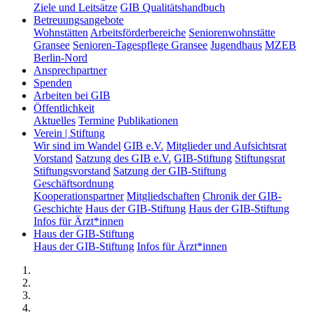
Ziele und Leitsätze
GIB Qualitätshandbuch
Betreuungsangebote
Wohnstätten
Arbeitsförderbereiche
Seniorenwohnstätte
Gransee
Senioren-Tagespflege Gransee
Jugendhaus
MZEB
Berlin-Nord
Ansprechpartner
Spenden
Arbeiten bei GIB
Öffentlichkeit
Aktuelles
Termine
Publikationen
Verein | Stiftung
Wir sind im Wandel
GIB e.V.
Mitglieder und Aufsichtsrat
Vorstand
Satzung des GIB e.V.
GIB-Stiftung
Stiftungsrat
Stiftungsvorstand
Satzung der GIB-Stiftung
Geschäftsordnung
Kooperationspartner
Mitgliedschaften
Chronik der GIB-
Geschichte
Haus der GIB-Stiftung
Haus der GIB-Stiftung
Infos für Ärzt*innen
Haus der GIB-Stiftung
Haus der GIB-Stiftung
Infos für Ärzt*innen