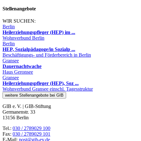
Stellenangebote
WIR SUCHEN:
Berlin
Heilerziehungspfleger (HEP) im ...
Wohnverbund Berlin
Berlin
HEP, Sozialpädagoge/in Sozialp ...
Beschäftigungs- und Förderbereich in Berlin
Gransee
Dauernachtwache
Haus Geronsee
Gransee
Heilerziehungspfleger (HEP), Soz ...
Wohnverbund Gransee einschl. Tagesstruktur
weitere Stellenangebote bei GIB
GIB e. V. | GIB-Stiftung
Germanenstr. 33
13156 Berlin
Tel.:
030 / 2789029 100
Fax:
030 / 2789029 101
E-Mail:
post@gib-ev.de