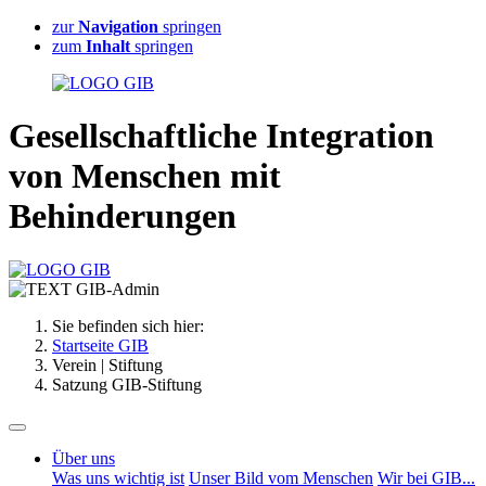
zur
Navigation
springen
zum
Inhalt
springen
G
esellschaftliche
I
ntegration
von Menschen mit
B
ehinderungen
Sie befinden sich hier:
Startseite GIB
Verein | Stiftung
Satzung GIB-Stiftung
Über uns
Was uns wichtig ist
Unser Bild vom Menschen
Wir bei GIB...