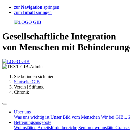
zur
Navigation
springen
zum
Inhalt
springen
G
esellschaftliche
I
ntegration
von Menschen mit
B
ehinderung
Sie befinden sich hier:
Startseite GIB
Verein | Stiftung
Chronik
Über uns
Was uns wichtig ist
Unser Bild vom Menschen
Wir bei GIB...
Betreuungsangebote
Wohnstätten
Arbeitsförderbereiche
Seniorenwohnstätte Granse