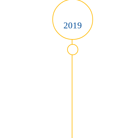
2019
ür MZEB
ung zum Betreiben des MZEB, Medizinisches Behandlungszentrum für 
tung", das das MZEB aufnehmen wird, befinden sich die vorübergehend