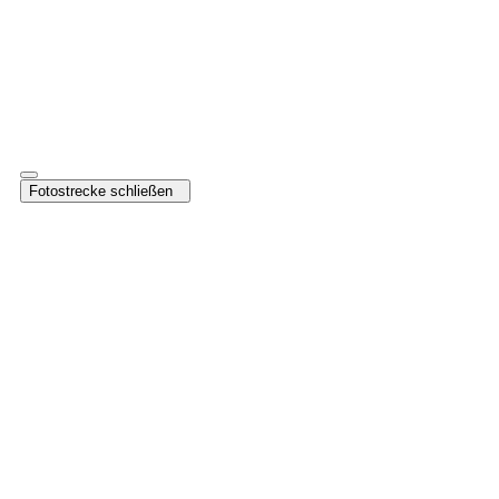
Fotostrecke
Webcam Haus der GIB-Stiftung
Fotostrecke schließen
November 2020
Baubeginn Haus der GIB-Stiftung
Der Bau für ein Multifunktionshaus in der Germanenstraße 33,