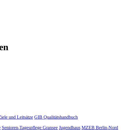
en
Ziele und Leitsätze
GIB Qualitätshandbuch
e
Senioren-Tagespflege Gransee
Jugendhaus
MZEB Berlin-Nord