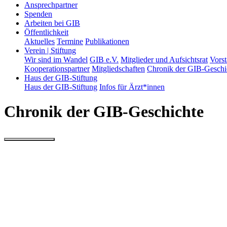
Ansprechpartner
Spenden
Arbeiten bei GIB
Öffentlichkeit
Aktuelles
Termine
Publikationen
Verein | Stiftung
Wir sind im Wandel
GIB e.V.
Mitglieder und Aufsichtsrat
Vors
Kooperationspartner
Mitgliedschaften
Chronik der GIB-Geschi
Haus der GIB-Stiftung
Haus der GIB-Stiftung
Infos für Ärzt*innen
Chronik der GIB‑Geschichte